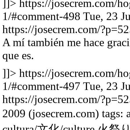
]]>
https://josecrem.com/h
1/#comment-498
Tue, 23 J
https://josecrem.com/?p=
A mí también me hace gracia
que es.
]]>
https://josecrem.com/h
1/#comment-497
Tue, 23 J
https://josecrem.com/?p=
2009 (josecrem.com) tag
cultura/文化/culture 火祭