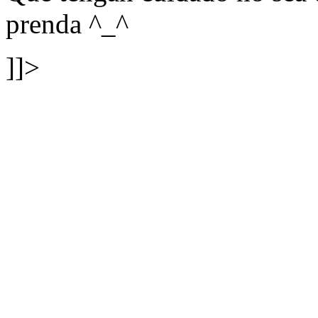
prenda ^_^
]]>