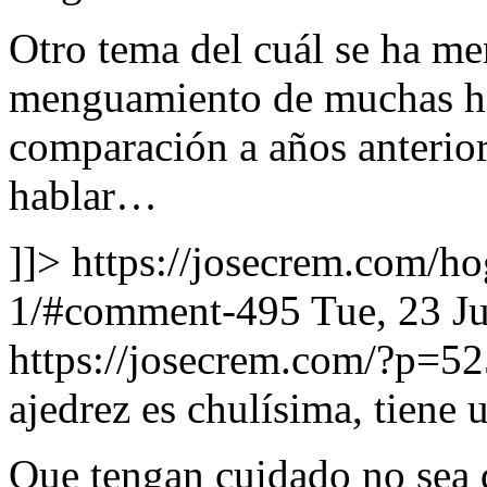
Otro tema del cuál se ha me
menguamiento de muchas ho
comparación a años anterior
hablar…
]]>
https://josecrem.com/h
1/#comment-495
Tue, 23 J
https://josecrem.com/?p=
ajedrez es chulísima, tiene 
Que tengan cuidado no sea 