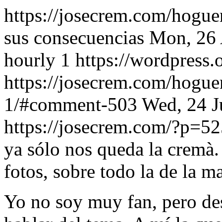
https://josecrem.com/hogu
sus consecuencias
Mon, 26 
hourly
1
https://wordpress.
https://josecrem.com/hogu
1/#comment-503
Wed, 24 J
https://josecrem.com/?p=
ya sólo nos queda la cremà
fotos, sobre todo la de la ma
Yo no soy muy fan, pero des