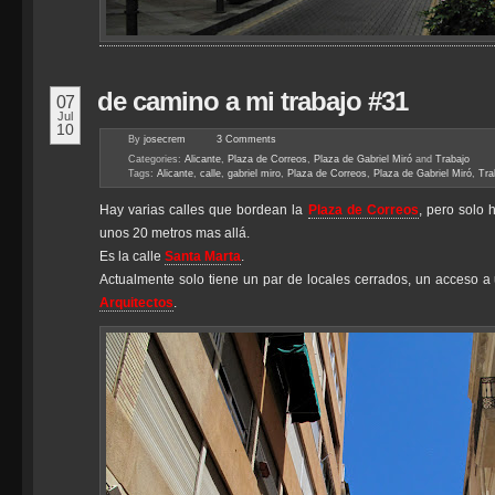
de camino a mi trabajo #31
07
Jul
10
By
josecrem
3
Comments
Categories:
Alicante
,
Plaza de Correos
,
Plaza de Gabriel Miró
and
Trabajo
Tags:
Alicante
,
calle
,
gabriel miro
,
Plaza de Correos
,
Plaza de Gabriel Miró
,
Tra
Hay varias calles que bordean la
Plaza de Correos
, pero solo
unos 20 metros mas allá.
Es la calle
Santa Marta
.
Actualmente solo tiene un par de locales cerrados, un acceso a
Arquitectos
.