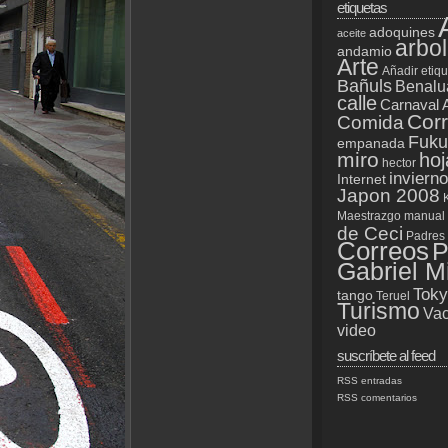
etiquetas
adoquines
aceite
arbol
andamio
Arte
Añadir etiq
Bañuls
Benalu
calle
Carnaval 
Cor
Comida
Fuku
empanada
miro
hoj
hector
invierno
Internet
Japon 2008
Maestrazgo
manual
de Ceci
Padres
Correos
P
Gabriel M
Tok
tango
Teruel
Turismo
Vac
video
suscríbete al feed
RSS entradas
RSS comentarios