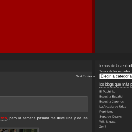
temas de las entra
Temas de las entradas
Next Entries
»
los blogs que más p
El Pachinko
Escucha Español
Escucha Japones
La Arcadia de Urías
Pepinismo
Sopa de Quarks
fico
, pero la semana pasada me llevé una y de las
Willi, la gata
Zon7