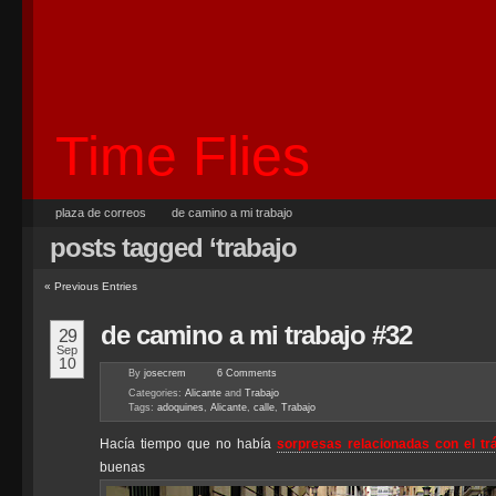
Time Flies
plaza de correos
de camino a mi trabajo
posts tagged ‘trabajo
«
Previous Entries
de camino a mi trabajo #32
29
Sep
10
By
josecrem
6
Comments
Categories:
Alicante
and
Trabajo
Tags:
adoquines
,
Alicante
,
calle
,
Trabajo
Hacía tiempo que no había
sorpresas relacionadas con el trá
buenas