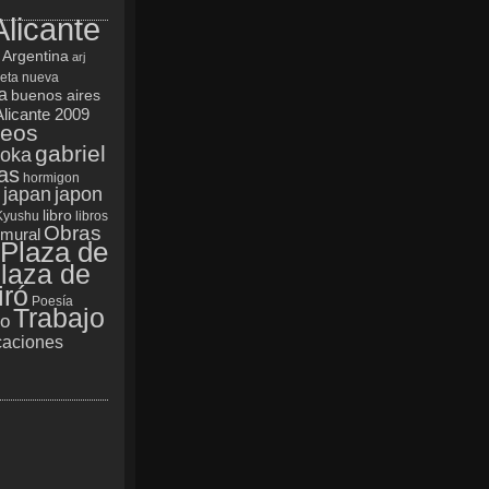
Alicante
Argentina
arj
ueta nueva
a
buenos aires
Alicante 2009
reos
gabriel
oka
as
hormigon
japan
japon
libro
Kyushu
libros
Obras
mural
Plaza de
laza de
iró
Poesía
Trabajo
yo
aciones