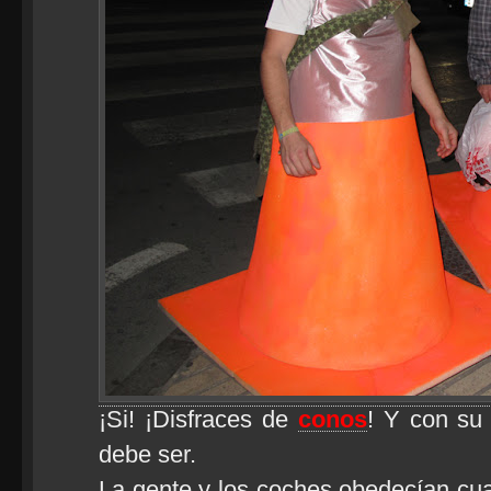
¡Si! ¡Disfraces de
conos
! Y con su 
debe ser.
La gente y los coches obedecían cu