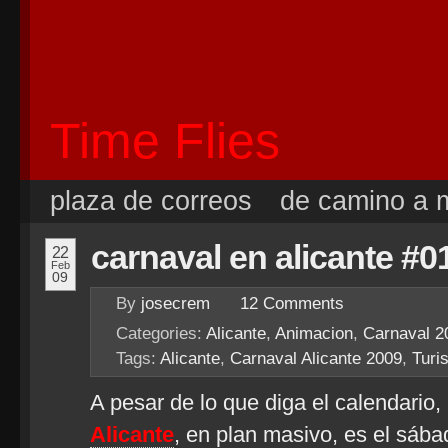
Time Flies
plaza de correos
de camino a m
carnaval en alicante #0
22
Feb
09
By
josecrem
12
Comments
Categories:
Alicante
,
Animacion
,
Carnaval 2
Tags:
Alicante
,
Carnaval Alicante 2009
,
Turi
A pesar de lo que diga el calendario,
Alicante
, en plan masivo, es el sába