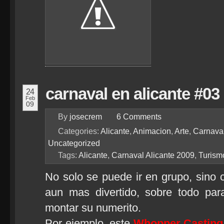
carnaval en alicante #03
24
Feb
09
By
josecrem
6
Comments
Categories:
Alicante
,
Animacion
,
Arte
,
Carnava
Uncategorized
Tags:
Alicante
,
Carnaval Alicante 2009
,
Turism
No solo se puede ir en grupo, sino c
aun mas divertido, sobre todo pa
montar su numerito.
Por ejemplo, este
Whopper Casting