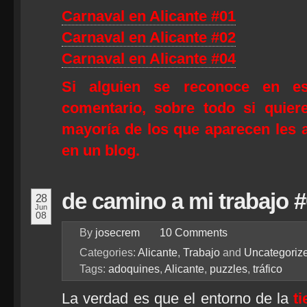
Carnaval en Alicante #01
Carnaval en Alicante #02
Carnaval en Alicante #04
Si alguien se reconoce en e
comentario, sobre todo si quier
mayoría de los que aparecen les a
en un blog.
de camino a mi trabajo 
28
Jun
08
By
josecrem
10
Comments
Categories:
Alicante
,
Trabajo
and
Uncategoriz
Tags:
adoquines
,
Alicante
,
puzzles
,
tráfico
La verdad es que el entorno de la
t