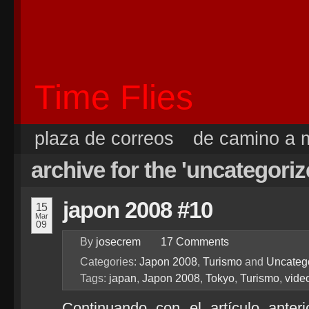
Time Flies
plaza de correos
de camino a m
archive for the 'uncategori
japon 2008 #10
15
Mar
09
By
josecrem
17
Comments
Categories:
Japon 2008
,
Turismo
and
Uncateg
Tags:
japan
,
Japon 2008
,
Tokyo
,
Turismo
,
vide
Continuando con el artículo anter