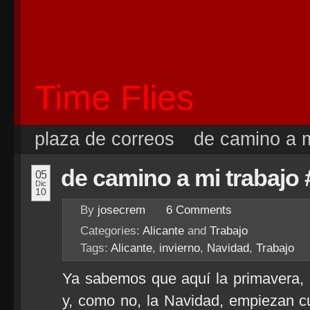
Time Flies
plaza de correos
de camino a m
de camino a mi trabajo 
05
Dic
10
By
josecrem
6
Comments
Categories:
Alicante
and
Trabajo
Tags:
Alicante
,
invierno
,
Navidad
,
Trabajo
Ya sabemos que aquí la primavera, el
y, como no, la Navidad, empiezan 