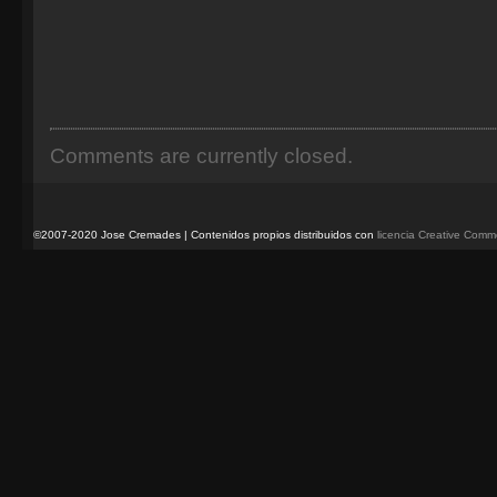
Comments are currently closed.
©2007-2020 Jose Cremades | Contenidos propios distribuidos con
licencia Creative Com