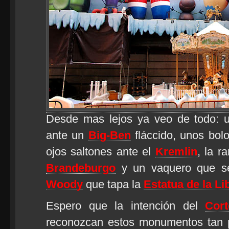
Desde mas lejos ya veo de todo: u
ante un
Big-Ben
fláccido, unos bol
ojos saltones ante el
Kremlin
, la r
Brandeburgo
y un vaquero que s
Woody
que tapa la
Estatua de la Li
Espero que la intención del
Cort
reconozcan estos monumentos tan 