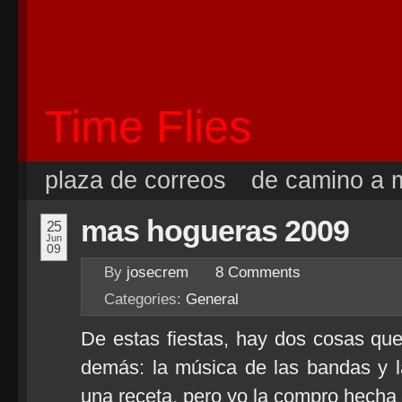
Time Flies
plaza de correos
de camino a m
mas hogueras 2009
25
Jun
09
By
josecrem
8
Comments
Categories:
General
De estas fiestas, hay dos cosas qu
demás: la música de las bandas y l
una receta, pero yo la compro hecha