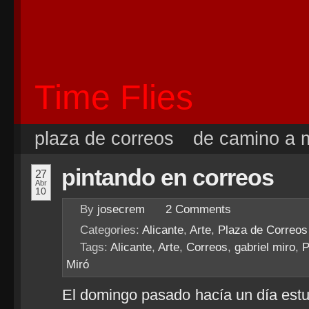
Time Flies
plaza de correos
de camino a m
pintando en correos
27
Abr
10
By
josecrem
2
Comments
Categories:
Alicante
,
Arte
,
Plaza de Correos
Tags:
Alicante
,
Arte
,
Correos
,
gabriel miro
,
P
Miró
El domingo pasado hacía un día est