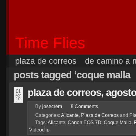
Time Flies
plaza de correos
de camino a m
posts tagged ‘coque malla
plaza de correos, agost
01
Ago
10
By
josecrem
8
Comments
Categories:
Alicante
,
Plaza de Correos
and
Pla
Tags:
Alicante
,
Canon EOS 7D
,
Coque Malla
,
Videoclip