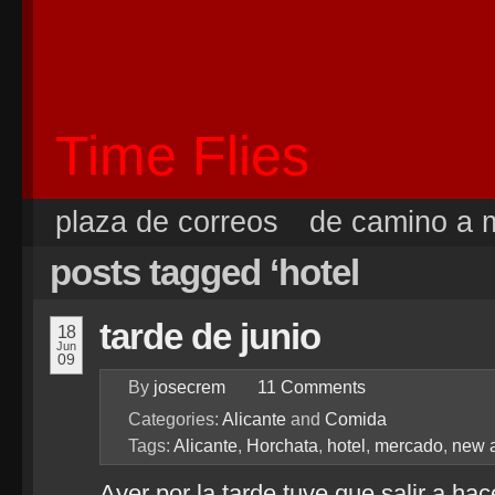
Time Flies
plaza de correos
de camino a m
posts tagged ‘hotel
tarde de junio
18
Jun
09
By
josecrem
11
Comments
Categories:
Alicante
and
Comida
Tags:
Alicante
,
Horchata
,
hotel
,
mercado
,
new 
Ayer por la tarde tuve que salir a ha