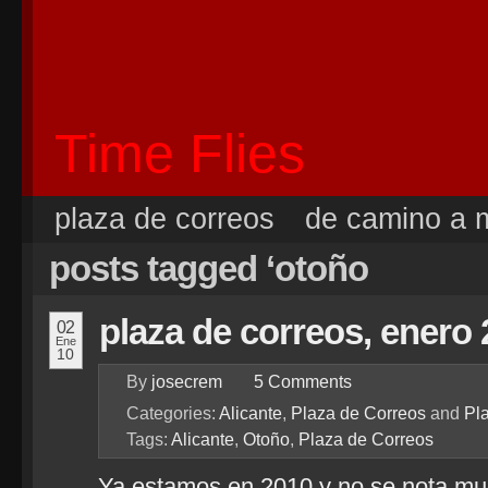
Time Flies
plaza de correos
de camino a m
posts tagged ‘otoño
plaza de correos, enero
02
Ene
10
By
josecrem
5
Comments
Categories:
Alicante
,
Plaza de Correos
and
Pla
Tags:
Alicante
,
Otoño
,
Plaza de Correos
Ya estamos en 2010 y no se nota mu