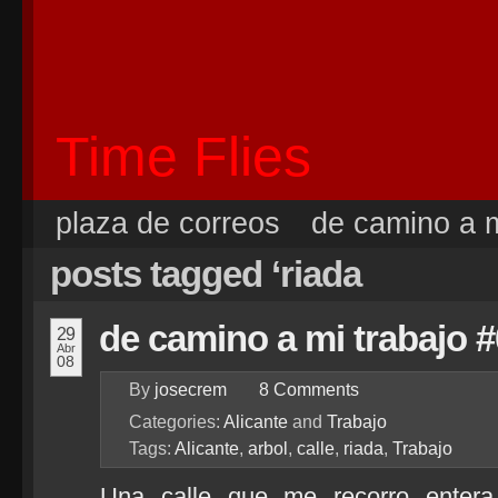
Time Flies
plaza de correos
de camino a m
posts tagged ‘riada
de camino a mi trabajo 
29
Abr
08
By
josecrem
8
Comments
Categories:
Alicante
and
Trabajo
Tags:
Alicante
,
arbol
,
calle
,
riada
,
Trabajo
Una calle que me recorro entera 