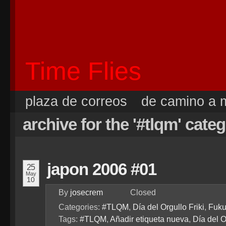
Time Flies
plaza de correos
de camino a m
archive for the '#tlqm' cate
japon 2006 #01
25
May
10
By
josecrem
Closed
Categories:
#TLQM
,
Día del Orgullo Friki
,
Fuk
Tags:
#TLQM
,
Añadir etiqueta nueva
,
Día del O