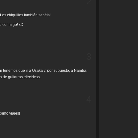
2
Los chiquillos también sabéis!
ro conmigo! xD
3
n tenemos que ir a Osaka y, por supuesto, a Namba.
 de guitarras eléctricas.
4
imo viaje!!!