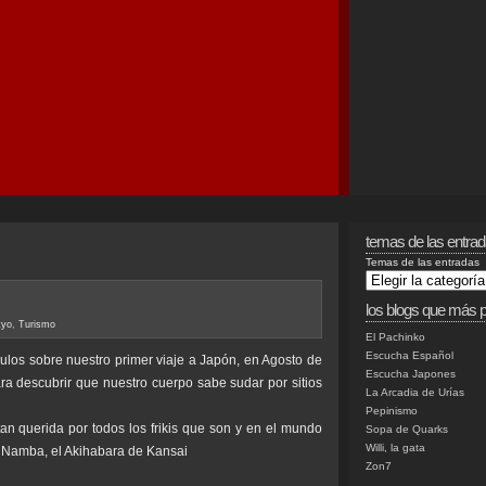
temas de las entra
Temas de las entradas
los blogs que más p
kyo
,
Turismo
El Pachinko
Escucha Español
ículos sobre nuestro primer viaje a Japón, en Agosto de
Escucha Japones
ra descubrir que nuestro cuerpo sabe sudar por sitios
La Arcadia de Urías
Pepinismo
n querida por todos los frikis que son y en el mundo
Sopa de Quarks
Willi, la gata
 Namba, el Akihabara de Kansai
Zon7