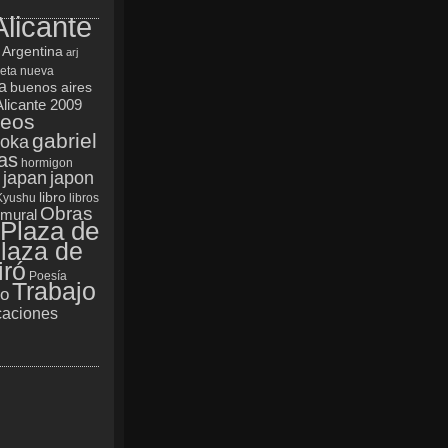
Alicante
Argentina
arj
ueta nueva
a
buenos aires
Alicante 2009
reos
gabriel
oka
as
hormigon
japan
japon
libro
Kyushu
libros
Obras
mural
Plaza de
laza de
iró
Poesía
Trabajo
yo
aciones