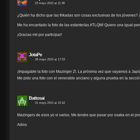
25 mayo 2010 at 11:38
¿Quién ha dicho que las frikadas son cosas exclusivas de los jóvenes? ¡
Me ha encantado la foto de las estanterías #TLQM! Quiero una igual pe
¡Gracias mil por participar!
JotaPe
28 mayo 2010 at 17:53
¡Impagable la foto con Mazinger Z!. La próxima vez que vayamos a Japó
Me pido una foto con el venerable anciano y alguna prueba en la sección
Battosai
31 mayo 2010 at 15:42
Mazingers de esos yo vi varios. Me tendre que pasar por osaka en el prox
Adios