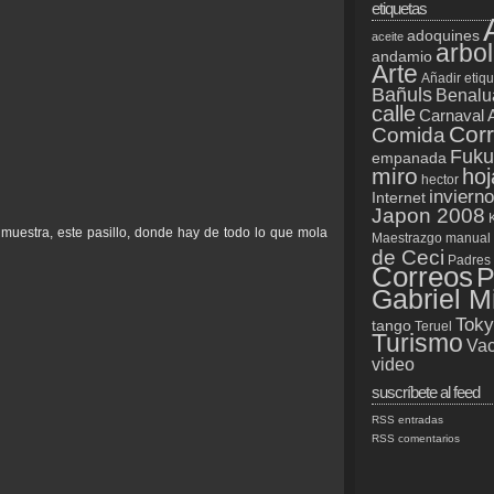
etiquetas
adoquines
aceite
arbol
andamio
Arte
Añadir etiq
Bañuls
Benalu
calle
Carnaval 
Cor
Comida
Fuku
empanada
miro
hoj
hector
invierno
Internet
Japon 2008
muestra, este pasillo, donde hay de todo lo que mola
Maestrazgo
manual
de Ceci
Padres
Correos
P
Gabriel M
Tok
tango
Teruel
Turismo
Vac
video
suscríbete al feed
RSS entradas
RSS comentarios