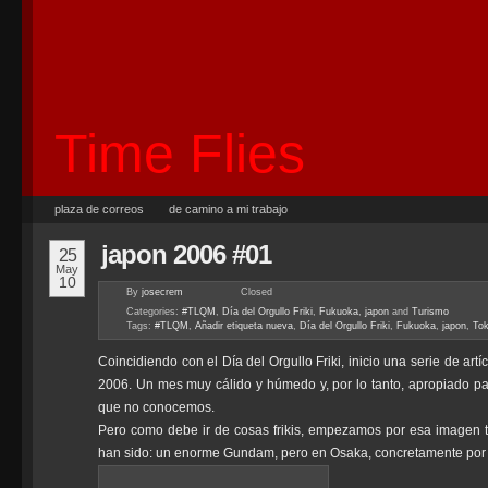
Time Flies
plaza de correos
de camino a mi trabajo
japon 2006 #01
25
May
10
By
josecrem
Closed
Categories:
#TLQM
,
Día del Orgullo Friki
,
Fukuoka
,
japon
and
Turismo
Tags:
#TLQM
,
Añadir etiqueta nueva
,
Día del Orgullo Friki
,
Fukuoka
,
japon
,
To
Coincidiendo con el Día del Orgullo Friki, inicio una serie de art
2006. Un mes muy cálido y húmedo y, por lo tanto, apropiado pa
que no conocemos.
Pero como debe ir de cosas frikis, empezamos por esa imagen ta
han sido: un enorme Gundam, pero en Osaka, concretamente por