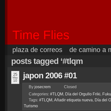
Time Flies
plaza de correos
de camino a m
posts tagged ‘#tlqm
japon 2006 #01
25
May
10
By
josecrem
Closed
Categories:
#TLQM
,
Día del Orgullo Friki
,
Fuk
Tags:
#TLQM
,
Añadir etiqueta nueva
,
Día del O
Turismo